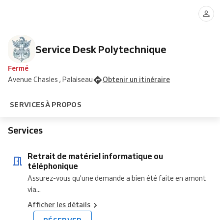
de
de
de
/
de
Office
Windows
matériel
matériel
consommables
Assistance
passe
11
informatique
pour
paramétrage
ou
les
téléphonique
copieurs
Service Desk Polytechnique
Toshiba
Fermé
Avenue Chasles , Palaiseau
Obtenir un itinéraire
SERVICES
À PROPOS
Services
Retrait de matériel informatique ou
téléphonique
Assurez-vous qu'une demande a bien été faite en amont
via...
Afficher les détails